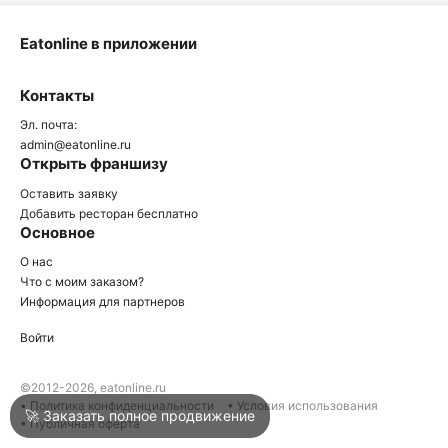
Eatonline в приложении
О
Контакты
О
Эл. почта:
admin@eatonline.ru
Открыть франшизу
Оставить заявку
Добавить ресторан бесплатно
Основное
Войти
О нас
Что с моим заказом?
Информация для партнеров
Город
Нижний Тагил
Войти
Написать в техподдержку
©2012-2026, eatonline.ru
• Политика конфиденциальности
• Условия использования
🚀 Заказать полное продвижение
• Публичная оферта