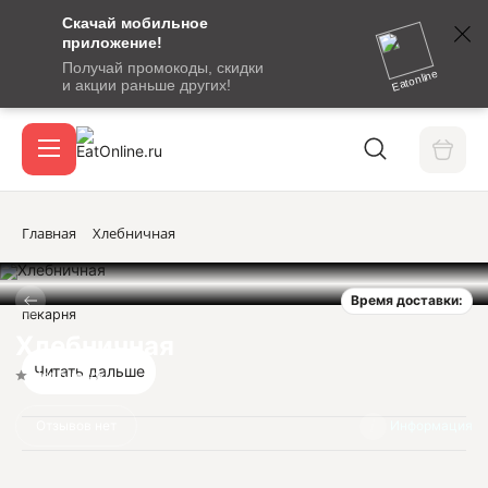
Скачай мобильное
номер
приложение!
SMS-
Получай промокоды, скидки
сообщение
Eatonline
и акции раньше других!
с
Акции
кодом
подтверждения
О сервисе
Главная
Хлебничная
Время доставки:
Откры
пекарня
Вход / регистрация
Хлебничная
Читать дальше
Нет оценок
Отзывов нет
Информация